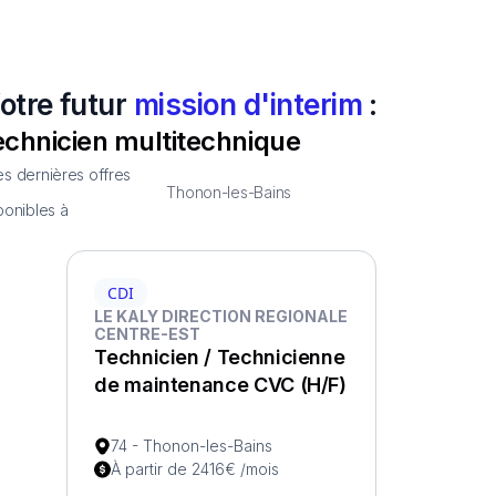
otre futur
mission d'interim
:
echnicien multitechnique
s dernières offres
Thonon-les-Bains
ponibles à
CDI
LE KALY DIRECTION REGIONALE
CENTRE-EST
Technicien / Technicienne
de maintenance CVC (H/F)
74 - Thonon-les-Bains
À partir de 2416€ /mois