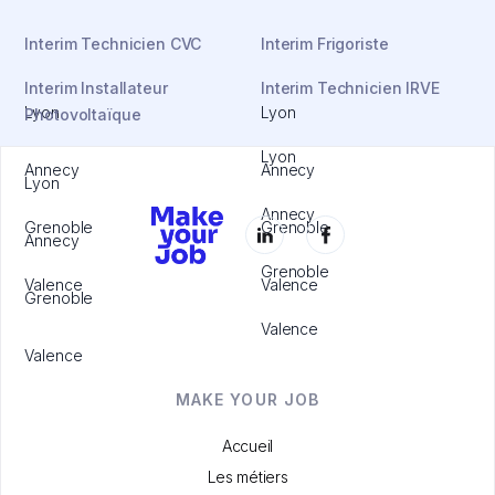
Interim Technicien CVC
Interim Frigoriste
Interim Installateur
Interim Technicien IRVE
Lyon
Lyon
Photovoltaïque
Lyon
Annecy
Annecy
Lyon
Annecy
Grenoble
Grenoble
Annecy
Grenoble
Valence
Valence
Grenoble
Valence
Valence
MAKE YOUR JOB
Accueil
Les métiers