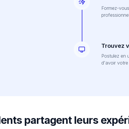
Formez-vous 
professionnel
Trouvez vo
Postulez en u
d'avoir votr
lents partagent leurs expé