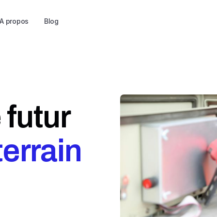
A propos
Blog
 futur
 terrain