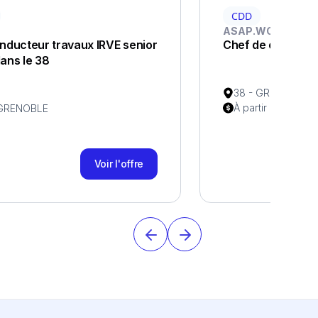
CDD
ASAP.WORK
nducteur travaux IRVE senior
Chef de chantiers
ans le 38
38 - GRENOBLE
À partir de 1960€
 GRENOBLE
Voir l'offre