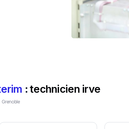
terim
:
technicien irve
à
Grenoble