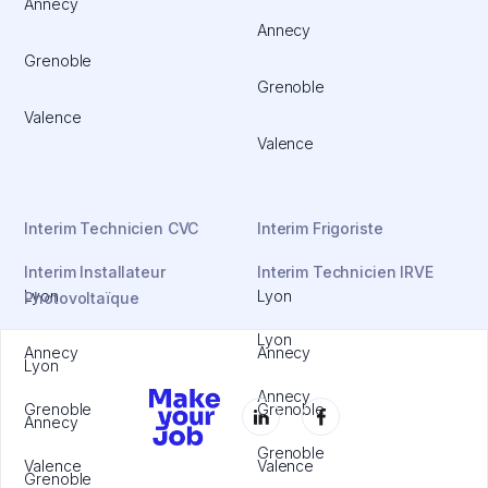
Annecy
Annecy
Grenoble
Grenoble
Valence
Valence
Interim Technicien CVC
Interim Frigoriste
Interim Installateur
Interim Technicien IRVE
Lyon
Lyon
Photovoltaïque
Lyon
Annecy
Annecy
Lyon
Annecy
Grenoble
Grenoble
Annecy
Grenoble
Valence
Valence
Grenoble