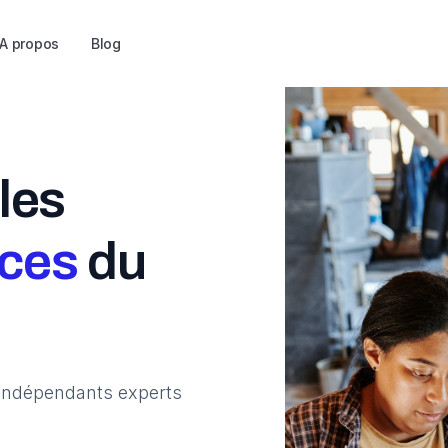
A propos
Blog
les
nces
du
indépendants experts