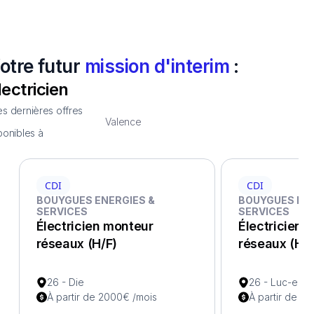
otre futur
mission d'interim
:
lectricien
s dernières offres
Valence
ponibles à
CDI
CDI
BOUYGUES ENERGIES &
BOUYGUES ENE
SERVICES
SERVICES
Électricien monteur
Électricien 
réseaux (H/F)
réseaux (H/F
26 - Die
26 - Luc-en-D
À partir de 2000€ /mois
À partir de 2