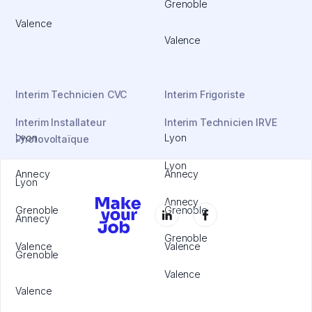
Grenoble
Valence
Valence
Interim Technicien CVC
Interim Frigoriste
Interim Installateur
Interim Technicien IRVE
Lyon
Lyon
Photovoltaïque
Lyon
Annecy
Annecy
Lyon
Annecy
Grenoble
Grenoble
Annecy
Grenoble
Valence
Valence
Grenoble
Valence
Valence