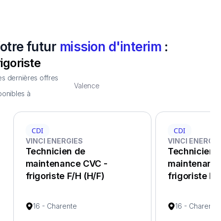
otre futur
mission d'interim
:
rigoriste
s dernières offres
Valence
ponibles à
CDI
CDI
VINCI ENERGIES
VINCI ENERGIE
Technicien de
Technicien 
maintenance CVC -
maintenance
frigoriste F/H (H/F)
frigoriste F/
16 - Charente
16 - Charente