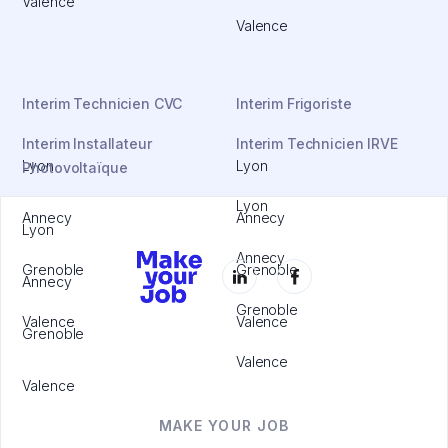
Valence
Valence
Interim Technicien CVC
Interim Frigoriste
Interim Installateur
Interim Technicien IRVE
Lyon
Lyon
Photovoltaïque
Lyon
Annecy
Annecy
Lyon
Annecy
Grenoble
Grenoble
Annecy
Grenoble
Valence
Valence
Grenoble
Valence
Valence
MAKE YOUR JOB