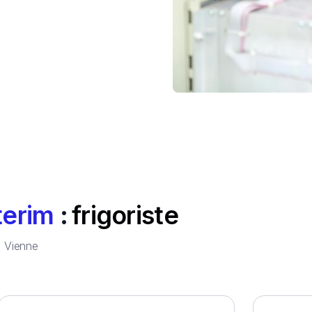
terim
:
frigoriste
à
Vienne