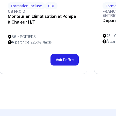
Formation incluse
CDI
Forma
CB FROID
FRANC
ENTRE
Monteur en climatisation et Pompe
Dépann
à Chaleur H/F
25 -
86 - POITIERS
À par
À partir de 2250€ /mois
Voir l'offre