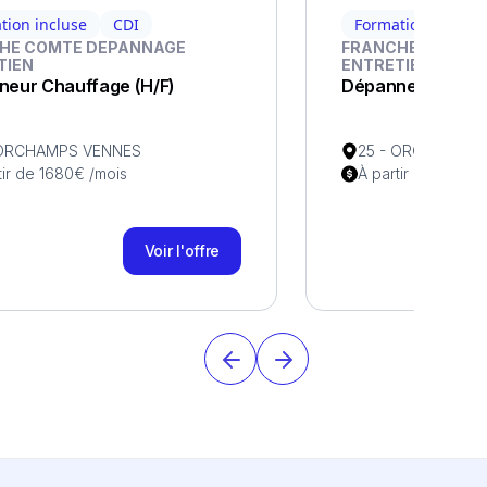
tion incluse
CDI
Formation incluse
HE COMTE DEPANNAGE
FRANCHE COMTE
TIEN
ENTRETIEN
eur Chauffage (H/F)
Dépanneur Chauf
 ORCHAMPS VENNES
25 - ORCHAMPS 
tir de 1680€ /mois
À partir de 1680€
Voir l'offre