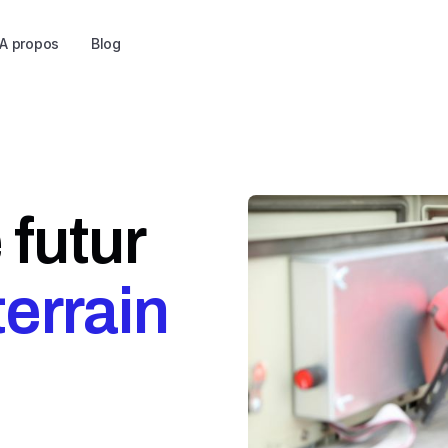
A propos
Blog
 futur
 terrain