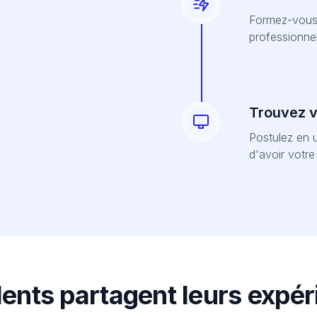
Formez-vous 
professionnel
Trouvez vo
Postulez en u
d'avoir votr
lents partagent leurs expé