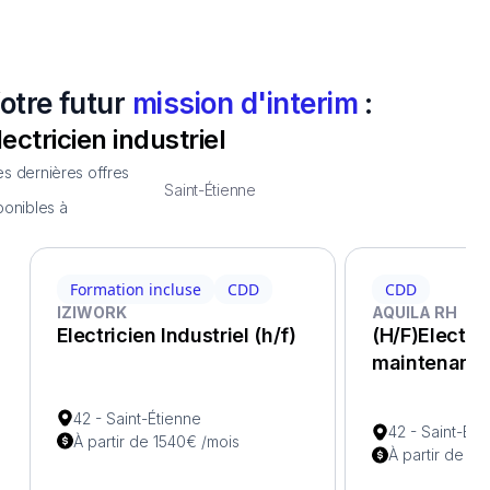
otre futur
mission d'interim
:
lectricien industriel
s dernières offres
Saint-Étienne
ponibles à
Formation incluse
CDD
CDD
IZIWORK
AQUILA RH
Electricien Industriel (h/f)
(H/F)Electri
maintenanc
42 - Saint-Étienne
42 - Saint-Éti
À partir de 1540€ /mois
À partir de 15