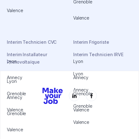
Grenoble
Valence
Valence
Interim Technicien CVC
Interim Frigoriste
Interim Installateur
Interim Technicien IRVE
Lyon
Lyon
Photovoltaïque
Lyon
Annecy
Annecy
Lyon
Annecy
Grenoble
Grenoble
Annecy
Grenoble
Valence
Valence
Grenoble
Valence
Valence