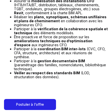
Assurer la
modélisation des installations CFO
(HTB/HTA/BT, distribution, tableaux, cheminements,
TGBT, onduleurs, groupes électrogènes, etc.) sous
Revit
, conformément à la charte BIM APL.
Réaliser les
plans, synoptiques, schémas unifilaires
et plans de cheminement
en collaboration avec les
ingénieur·es CFO.
Participer à la
vérification de la cohérence spatiale et
technique
des éléments modélisés.
Être proacti.ve et force de proposition sur les
améliorations techniques ou d’optimisation
d’espace
aux ingénieur·es CFO.
Participer à la
coordination BIM inter-lots
(CVC, CFO,
CFA, structure, architecture) et aux réunions de
synthèse.
Participer à la
gestion documentaire BIM
(paramétrage des familles, nomenclatures, bibliothèque
technique).
Veiller au respect des standards BIM
(LOD,
structuration des données).
Postuler à l'offre