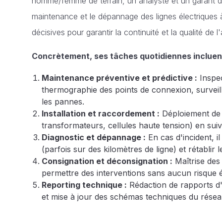
homme/femme de terrain, un analyste et un garant de la 
maintenance et le dépannage des lignes électriques à
décisives pour garantir la continuité et la qualité de 
Concrètement, ses tâches quotidiennes incluent
Maintenance préventive et prédictive :
Inspec
thermographie des points de connexion, surveill
les pannes.
Installation et raccordement :
Déploiement de 
transformateurs, cellules haute tension) en sui
Diagnostic et dépannage :
En cas d'incident, il
(parfois sur des kilomètres de ligne) et rétablir 
Consignation et déconsignation :
Maîtrise des
permettre des interventions sans aucun risque é
Reporting technique :
Rédaction de rapports d'i
et mise à jour des schémas techniques du résea