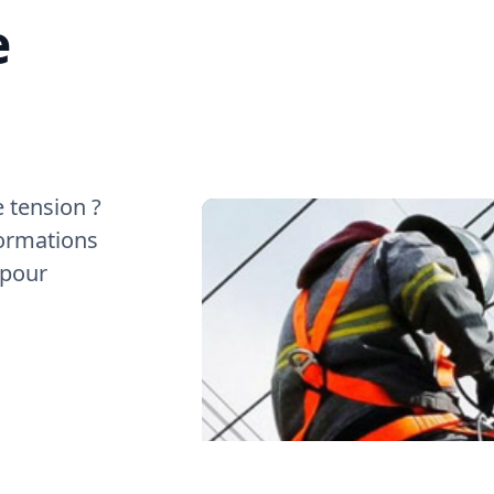
e
 tension ?
formations
 pour