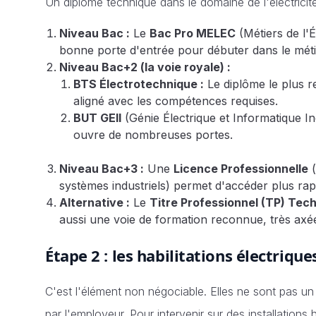
Un diplôme technique dans le domaine de l'électricité
Niveau Bac :
Le
Bac Pro MELEC
(Métiers de l'
bonne porte d'entrée pour débuter dans le méti
Niveau Bac+2 (la voie royale) :
BTS Électrotechnique :
Le diplôme le plus r
aligné avec les compétences requises.
BUT GEII
(Génie Électrique et Informatique Ind
ouvre de nombreuses portes.
Niveau Bac+3 :
Une
Licence Professionnelle
(
systèmes industriels) permet d'accéder plus rap
Alternative :
Le
Titre Professionnel (TP) Tech
aussi une voie de formation reconnue, très axée
Étape 2 : les habilitations électrique
C'est l'élément non négociable. Elles ne sont pas u
par l'employeur. Pour intervenir sur des installations